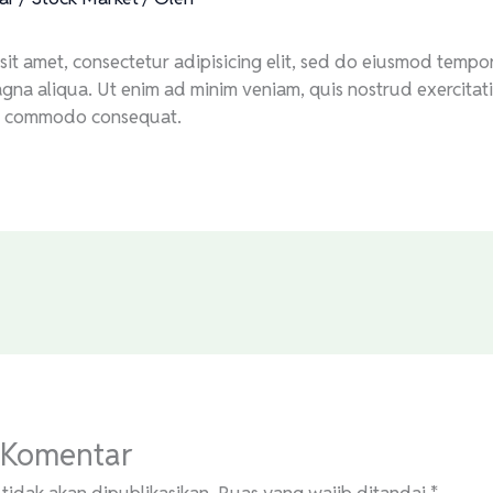
it amet, consectetur adipisicing elit, sed do eiusmod tempor
gna aliqua. Ut enim ad minim veniam, quis nostrud exercitat
 ea commodo consequat.
 Komentar
tidak akan dipublikasikan.
Ruas yang wajib ditandai
*