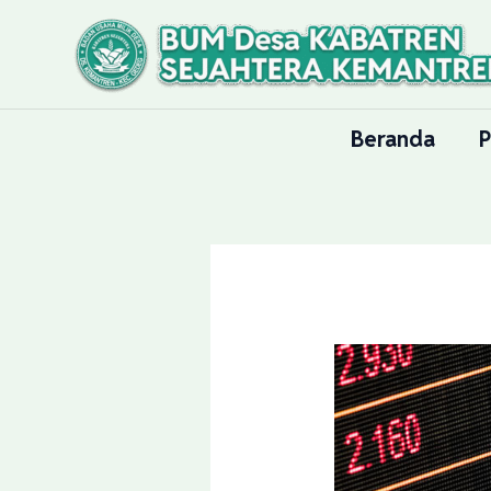
Lewati
ke
konten
Beranda
P