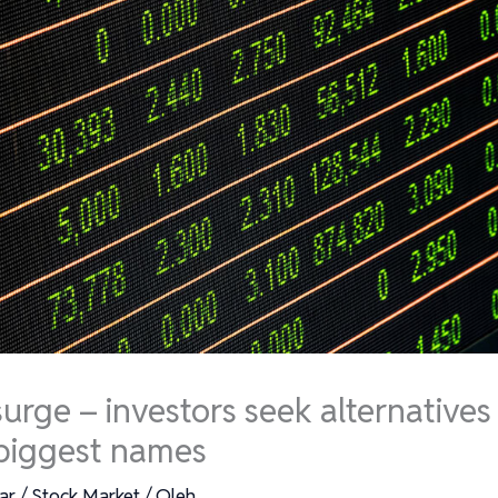
urge – investors seek alternatives
 biggest names
ar
/
Stock Market
/ Oleh